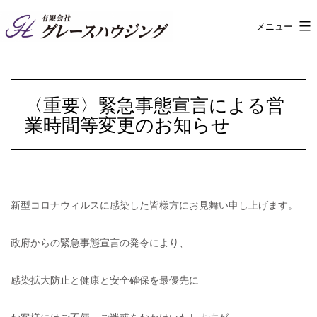
コ
メニュー
有
ン
限
テ
会
ン
〈重要〉緊急事態宣言による営
社
ツ
業時間等変更のお知らせ
グ
へ
レ
ス
ー
キ
ス
ッ
新型コロナウィルスに感染した皆様方にお見舞い申し上げます。
ハ
プ
ウ
政府からの緊急事態宣言の発令により、
ジ
感染拡大防止と健康と安全確保を最優先に
ン
グ