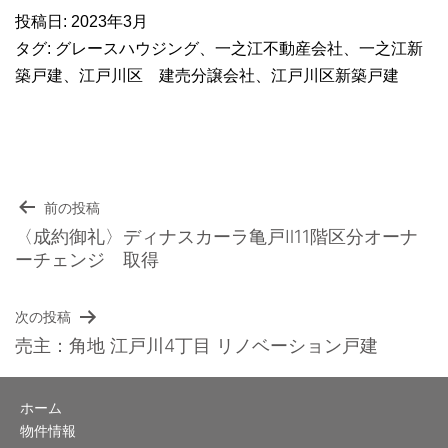
投稿日:
2023年3月
タグ:
グレースハウジング
、
一之江不動産会社
、
一之江新
築戸建
、
江戸川区 建売分譲会社
、
江戸川区新築戸建
前の投稿
投
〈成約御礼〉ディナスカーラ亀戸Ⅱ11階区分オーナ
ーチェンジ 取得
稿
ナ
次の投稿
売主：角地 江戸川4丁目 リノベーション戸建
ビ
ゲ
ホーム
ー
物件情報