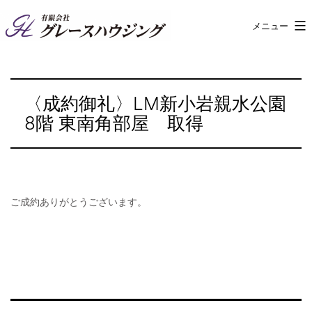
コ
メニュー
有
ン
限
テ
会
ン
〈成約御礼〉LM新小岩親水公園
社
ツ
8階 東南角部屋 取得
グ
へ
レ
ス
ー
キ
ス
ッ
ご成約ありがとうございます。
ハ
プ
ウ
ジ
ン
グ