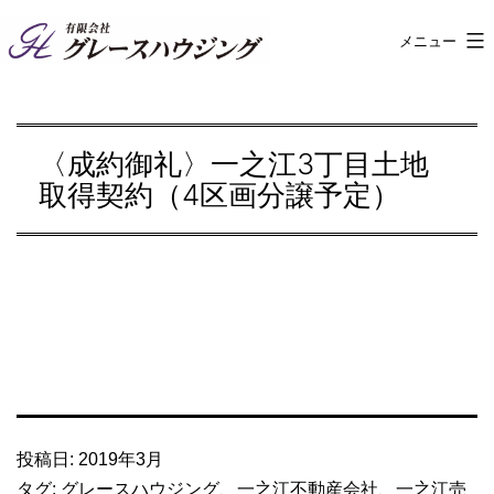
コ
メニュー
有
ン
限
テ
会
ン
〈成約御礼〉一之江3丁目土地
社
ツ
取得契約（4区画分譲予定）
グ
へ
レ
ス
ー
キ
ス
ッ
ハ
プ
ウ
ジ
ン
投稿日:
2019年3月
グ
タグ:
グレースハウジング
、
一之江不動産会社
、
一之江売