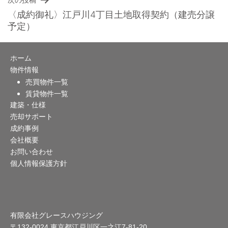
次の投稿
ナ
〈成約御礼〉江戸川4丁目土地取得契約（建売分譲
予定）
ビ
ゲ
ホーム
ー
物件情報
売買物件一覧
シ
賃貸物件一覧
建築・仕様
ョ
売却サポート
ン
成約事例
会社概要
お問い合わせ
個人情報保護方針
有限会社グレースハウジング
〒132-0024 東京都江戸川区一之江7-81-20