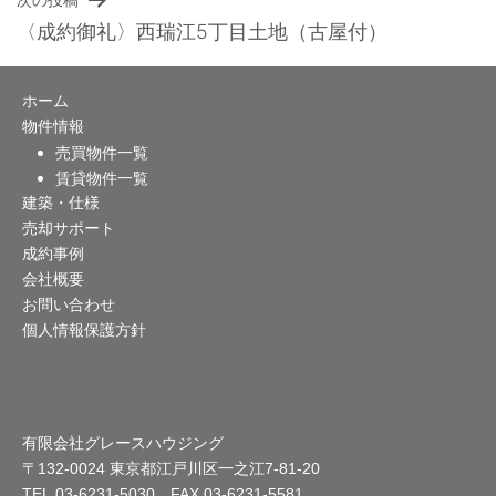
次の投稿
ナ
〈成約御礼〉西瑞江5丁目土地（古屋付）
ビ
ホーム
ゲ
物件情報
ー
売買物件一覧
賃貸物件一覧
シ
建築・仕様
売却サポート
ョ
成約事例
ン
会社概要
お問い合わせ
個人情報保護方針
有限会社グレースハウジング
〒132-0024 東京都江戸川区一之江7-81-20
TEL.03-6231-5030 FAX.03-6231-5581