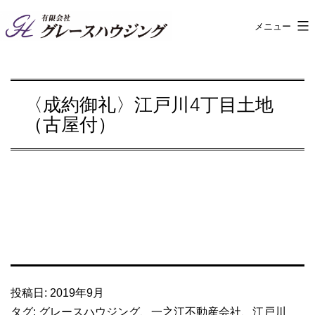
コ
メニュー
有
ン
限
テ
会
ン
〈成約御礼〉江戸川4丁目土地
社
ツ
（古屋付）
グ
へ
レ
ス
ー
キ
ス
ッ
ハ
プ
ウ
ジ
ン
投稿日:
2019年9月
グ
タグ:
グレースハウジング
、
一之江不動産会社
、
江戸川