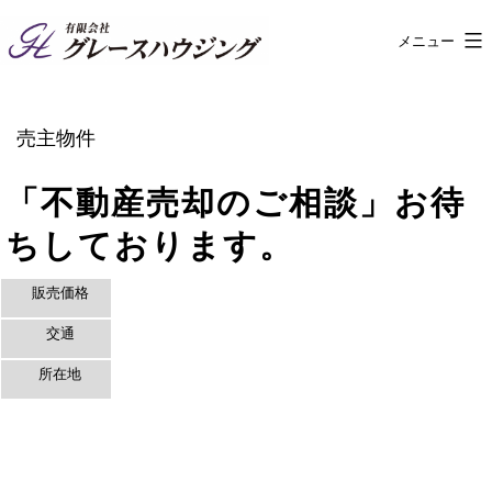
コ
メニュー
有
ン
限
テ
会
ン
売主物件
社
ツ
「不動産売却のご相談」お待
グ
へ
レ
ちしております。
ス
ー
キ
販売価格
ス
ッ
交通
ハ
プ
所在地
ウ
ジ
ン
グ