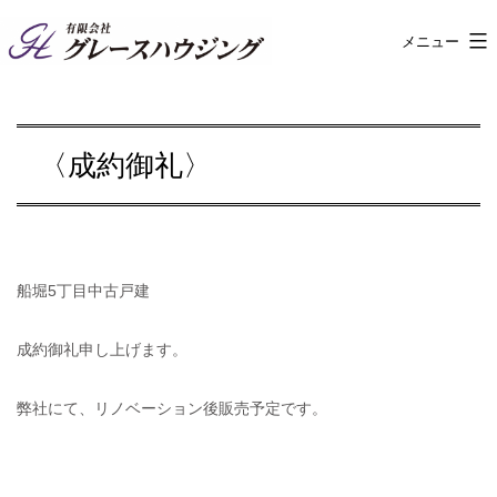
コ
メニュー
有
ン
限
テ
会
ン
〈成約御礼〉
社
ツ
グ
へ
レ
ス
ー
キ
船堀5丁目中古戸建
ス
ッ
ハ
成約御礼申し上げます。
プ
ウ
弊社にて、リノベーション後販売予定です。
ジ
ン
グ