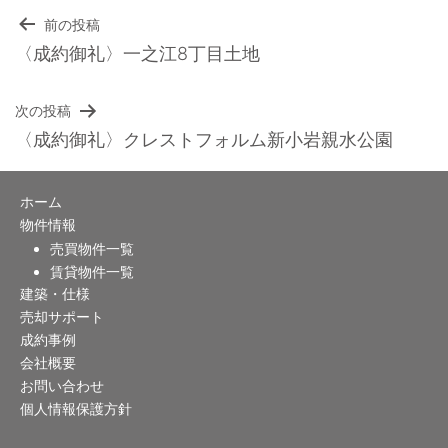
前の投稿
投
〈成約御礼〉一之江8丁目土地
稿
次の投稿
ナ
〈成約御礼〉クレストフォルム新小岩親水公園
ビ
ホーム
ゲ
物件情報
ー
売買物件一覧
賃貸物件一覧
シ
建築・仕様
売却サポート
ョ
成約事例
ン
会社概要
お問い合わせ
個人情報保護方針